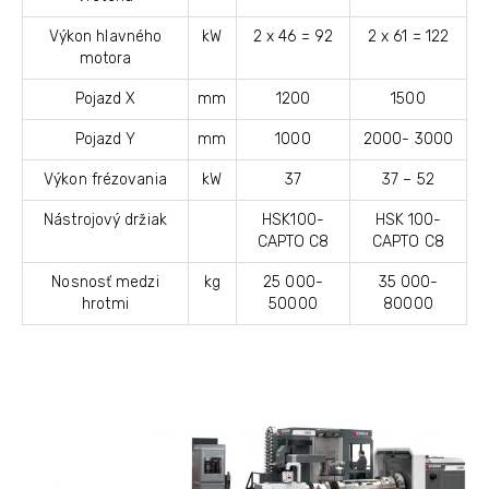
Výkon hlavného
kW
2 x 46 = 92
2 x 61 = 122
motora
Pojazd X
mm
1200
1500
Pojazd Y
mm
1000
2000- 3000
Výkon frézovania
kW
37
37 – 52
Nástrojový držiak
HSK100-
HSK 100-
CAPTO C8
CAPTO C8
Nosnosť medzi
kg
25 000-
35 000-
hrotmi
50000
80000