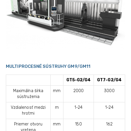
MULTIPROCESNÉ SÚSTRUHY GM9/GM11
GT5-G2/G4
GT7-G2/G4
Maximálna šírka
mm
2000
3000
sústruženia
Vzdialenosť medzi
m
1-24
1-24
hrotmi
Priemer otvoru
mm
150
162
vretena