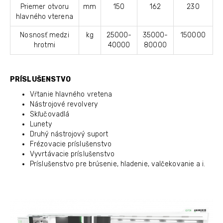
Priemer otvoru
mm
150
162
230
hlavného vterena
Nosnosť medzi
kg
25000-
35000-
150000
hrotmi
40000
80000
PRÍSLUŠENSTVO
Vŕtanie hlavného vretena
Nástrojové revolvery
Skľučovadlá
Lunety
Druhý nástrojový suport
Frézovacie príslušenstvo
Vyvrtávacie príslušenstvo
Príslušenstvo pre brúsenie, hladenie, valčekovanie a i.