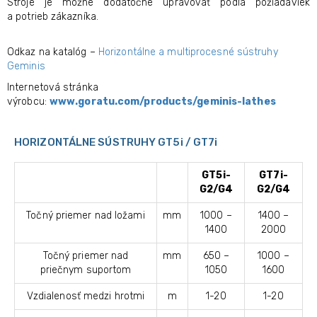
Stroje je možné dodatočne upravovať podľa požiadaviek
a potrieb zákazníka.
Odkaz na katalóg –
Horizontálne a multiprocesné sústruhy
Geminis
Internetová stránka
výrobcu:
www.goratu.com/products/geminis-lathes
HORIZONTÁLNE SÚSTRUHY GT5i / GT7i
GT5i-
GT7i-
G2/G4
G2/G4
Točný priemer nad ložami
mm
1000 –
1400 –
1400
2000
Točný priemer nad
mm
650 –
1000 –
priečnym suportom
1050
1600
Vzdialenosť medzi hrotmi
m
1-20
1-20