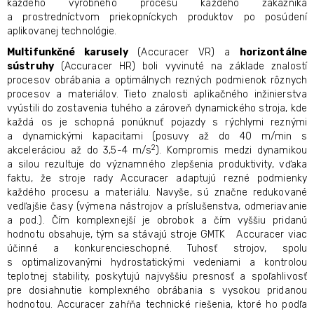
každého výrobného procesu každého zákazníka
a prostredníctvom priekopníckych produktov po posúdení
aplikovanej technológie.
Multifunkčné karusely
(Accuracer VR) a
horizontálne
sústruhy
(Accuracer HR) boli vyvinuté na základe znalostí
procesov obrábania a optimálnych rezných podmienok rôznych
procesov a materiálov. Tieto znalosti aplikačného inžinierstva
vyústili do zostavenia tuhého a zároveň dynamického stroja, kde
každá os je schopná ponúknuť pojazdy s rýchlymi reznými
a dynamickými kapacitami (posuvy až do 40 m/min s
2
akceleráciou až do 3,5-4 m/s
). Kompromis medzi dynamikou
a silou rezultuje do významného zlepšenia produktivity, vďaka
faktu, že stroje rady Accuracer adaptujú rezné podmienky
každého procesu a materiálu. Navyše, sú značne redukované
vedľajšie časy (výmena nástrojov a príslušenstva, odmeriavanie
a pod.). Čím komplexnejší je obrobok a čím vyššiu pridanú
hodnotu obsahuje, tým sa stávajú stroje GMTK Accuracer viac
účinné a konkurencieschopné. Tuhosť strojov, spolu
s optimalizovanými hydrostatickými vedeniami a kontrolou
teplotnej stability, poskytujú najvyššiu presnosť a spoľahlivosť
pre dosiahnutie komplexného obrábania s vysokou pridanou
hodnotou. Accuracer zahŕňa technické riešenia, ktoré ho podľa