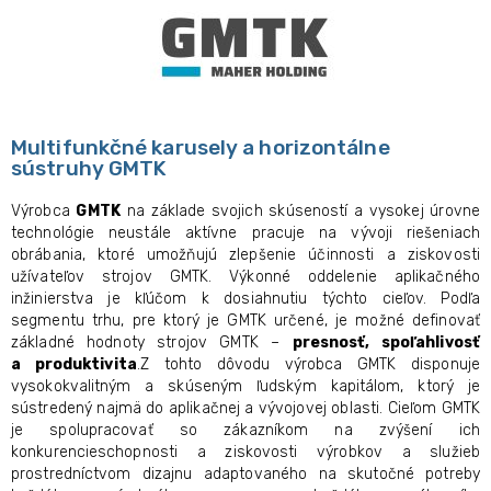
Multifunkčné karusely a horizontálne
sústruhy GMTK
Výrobca
GMTK
na základe svojich skúseností a vysokej úrovne
technológie neustále aktívne pracuje na vývoji riešeniach
obrábania, ktoré umožňujú zlepšenie účinnosti a ziskovosti
užívateľov strojov GMTK. Výkonné oddelenie aplikačného
inžinierstva je kľúčom k dosiahnutiu týchto cieľov. Podľa
segmentu trhu, pre ktorý je GMTK určené, je možné definovať
základné hodnoty
strojov GMTK –
presnosť, spoľahlivosť
a produktivita
.Z tohto dôvodu výrobca GMTK disponuje
vysokokvalitným a skúseným ľudským kapitálom, ktorý je
sústredený najmä do aplikačnej a vývojovej oblasti. Cieľom GMTK
je spolupracovať so zákazníkom na zvýšení ich
konkurencieschopnosti a ziskovosti výrobkov a služieb
prostredníctvom dizajnu adaptovaného na skutočné potreby