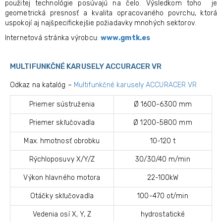
použitej technológie posúvajú na čelo. Výsledkom toho je
geometrická presnosť a kvalita opracovaného povrchu, ktorá
uspokojí aj najšpecifickejšie požiadavky mnohých sektorov.
Internetová stránka výrobcu:
www.gmtk.es
MULTIFUNKČNÉ KARUSELY ACCURACER VR
Odkaz na katalóg –
Multifunkčné karusely ACCURACER VR
Priemer sústruženia
Ø 1600-6300 mm
Priemer skľučovadla
Ø 1200-5800 mm
Max. hmotnosť obrobku
10-120 t
Rýchloposuvy X/Y/Z
30/30/40 m/min
Výkon hlavného motora
22-100kW
Otáčky skľučovadla
100-470 ot/min
Vedenia osí X, Y, Z
hydrostatické