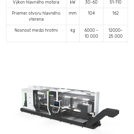
Výkon hlavného motora
kW
30-60
51-110
Priemer otvoru hlavného
mm
104
162
vterena
Nosnosť medzi hrotmi
kg
6000 –
12000-
10 000
25 000