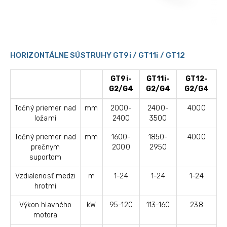
HORIZONTÁLNE SÚSTRUHY GT9i / GT11i / GT12
GT9i-
GT11i-
GT12-
G2/G4
G2/G4
G2/G4
Točný priemer nad
mm
2000-
2400-
4000
ložami
2400
3500
Točný priemer nad
mm
1600-
1850-
4000
prečnym
2000
2950
suportom
Vzdialenosť medzi
m
1-24
1-24
1-24
hrotmi
Výkon hlavného
kW
95-120
113-160
238
motora