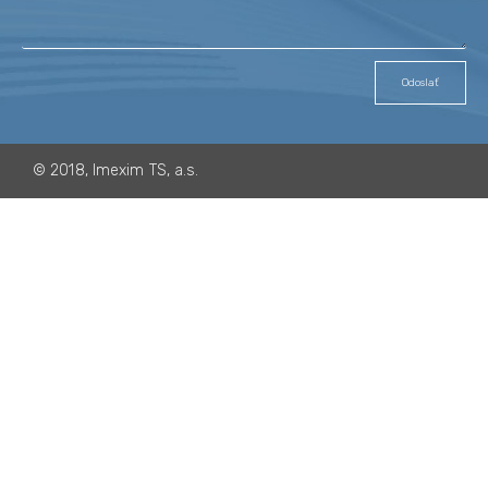
Odoslať
©
2018, Imexim TS, a.s.