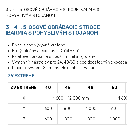
3-, 4-, 5-OSOVÉ OBRÁBACIE STROJE IBARMIA S
POHYBLIVÝM STOJANOM
3-, 4-, 5-OSOVÉ OBRÁBACIE STROJE
IBARMIA S POHYBLIVÝM STOJANOM
Fixné alebo výkyvné vreteno
Fixný, otočný alebo sústružnícky stôl
Paletové obrábanie s použitím deliacej steny
Výmenník nástrojov pre 24, 40/60 alebo dodatočný veľkokapa
Riadiaci systém Siemens, Heidenhain, Fanuc
ZV EXTREME
ZV EXTREME
40
45
48
50
X
1 600 – 12 000 mm
1 60
Y
600
800
1 000
600
Z
600
800
800
1 000