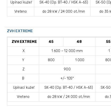
Upínací kužeľ
SK-40 (Op. BT-40 / HSK A-63)
SK-50 (Op.
Vreteno
do 28 kW / 24 000 ot./min
do 35 kW
ZVH EXTREME
ZVH EXTREME
45
48
55
X
1 600 – 12 000 mm
1
Y
800
1 000
80
Z
900
B
+/- 105°
Upínací kužeľ
SK-40 (Op. BT-40 / HSK A-63)
SK-50 (
Vreteno
do 28 kW / 24 000 ot./min
do 35