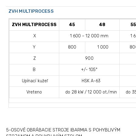
ZVH MULTIPROCESS
ZVH MULTIPROCESS
45
48
5
X
1 600 – 12 000 mm
1 
Y
800
1 000
80
Z
900
B
+/- 105°
Upínací kužeľ
HSK A-63
Vreteno
do 28 kW / 12 000 ot./min
do 35 
5-OSOVÉ OBRÁBACIE STROJE IBARMIA S POHYBLIVÝM