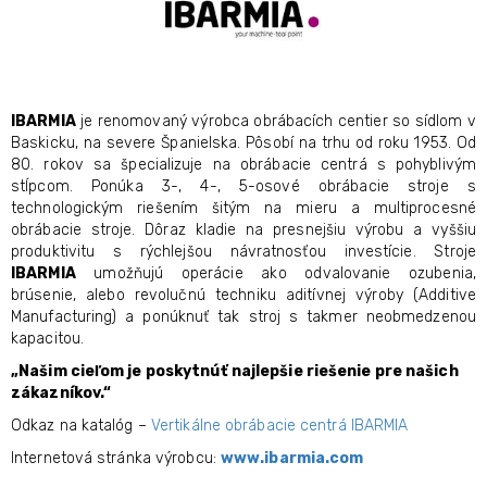
IBARMIA
je renomovaný výrobca obrábacích centier so sídlom v
Baskicku, na severe Španielska. Pôsobí na trhu od roku 1953. Od
80. rokov sa špecializuje na obrábacie centrá s pohyblivým
stĺpcom.
Ponúka 3-, 4-, 5-osové obrábacie stroje s
technologickým riešením šitým na mieru a multiprocesné
obrábacie stroje. Dôraz kladie na presnejšiu výrobu a vyššiu
produktivitu s rýchlejšou návratnosťou investície. Stroje
IBARMIA
umožňujú operácie ako odvalovanie ozubenia,
brúsenie, alebo revolučnú techniku aditívnej výroby (Additive
Manufacturing) a ponúknuť tak stroj s takmer neobmedzenou
kapacitou.
„Našim cieľom je poskytnúť najlepšie riešenie pre našich
zákazníkov.“
Odkaz na katalóg –
Vertikálne obrábacie centrá IBARMIA
Internetová stránka výrobcu:
www.ibarmia.com