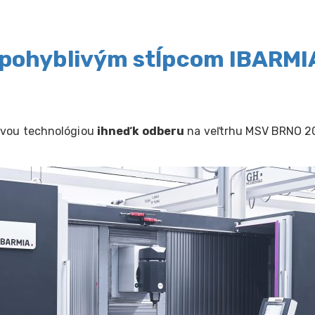
 pohyblivým stĺpcom IBARM
ovou technológiou
ihneď k odberu
na veľtrhu MSV BRNO 2