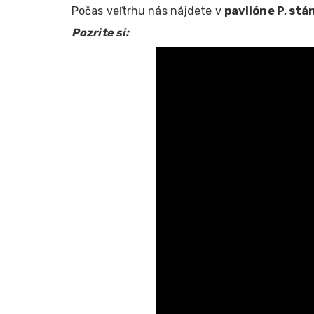
Počas veľtrhu nás nájdete v
pavilóne P, stá
Pozrite si: