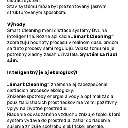
čistiaci systém.
Stav systému môže byť prezentovaný jasným
štruktúrovaným spôsobom.
Výhody
Smart Cleaning mení čistiace systémy BvL na
inteligentné. Rôzne aplikácie
„Smart Cleaning“
zobrazujú hodnoty procesu v reálnom čase, pričom
sa tieto procesy sami regulujú. Vďaka tomu nie je
potrebný žiadny zásah užívateľa.
Systém sa riadi
sám.
Inteligentný je aj ekologický!
„Smart Cleaning“
znamená aj zabezpečenie
čistiacich procesov ekologicky.
Zníženie spotreby energie a vody a optimalizácia
použitia čistiacich prostriedkov má veľmi pozitívny
vplyv na životné prostredie.
Riadenie odvádzaného vzduchu znižuje teplo, ktoré
systém vydáva do prostredia, zatiaľ čo riadenie
sušenia znižuje spotrebu elektrickej energie.