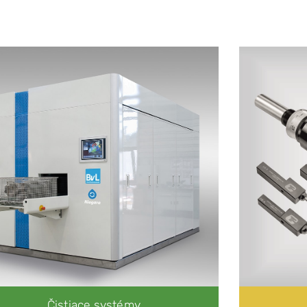
Čistiace systémy
OCEAN – s otáčaním okolo vertikálnej osi
NIAGARA – s otáčaním okolo horizontálnej osi
YUKON – priebežné práčky
PACIFIC – práčky pre veľkorozmerné diely
GEYSER – vysokotlakové systémy
Čistiace systémy
UNIX
ROBUR
ROUNDJET
ROTOR
TUNNEL
WORKSHOP DIVISION
Filtračné a recyklačné zariadenia
Odparovacie zariadenia
Zariadenie pre čistenie strojov a filtráciu kvapalín
Pásové odlučovače oleja
Filtre Iprotect
Čistiace systémy