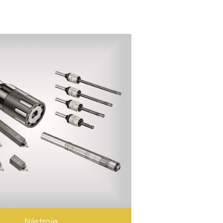
Špeciálne nástroje
Odihlovacie nástroje
Valčekovacie nástroje
Zápichové nástroje
ZX systémy
Popisovacie a odihlovacie nástroje
Popisovacie nástroje
Odihlovacie nástroje
Nástroje