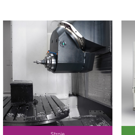
Vertikálne obrábacie centrá
3-, 4-, 5-osé obrábacie stroje s pohyblivým
stojanom
5- osé obrábacie stroje s pohyblivým stojanom a
pohyblivým stolom
Obrábacie stroje pre veľké rotačné diely
Horizontálne vyvrtávacie a frézovacie
centrá
Stolové vyvrtávacie a frézovacie stroje
Doskové vyvrtávacie a frézovacie stroje
Vysokorýchlostné univerzálne obrábacie centrá
Horizontálne a vertikálne sústruhy
Multifunkčné karusely a horizontálne sústruhy
Horizontálne a čelné sústruhy
Sústružnícke centrá
Stroje