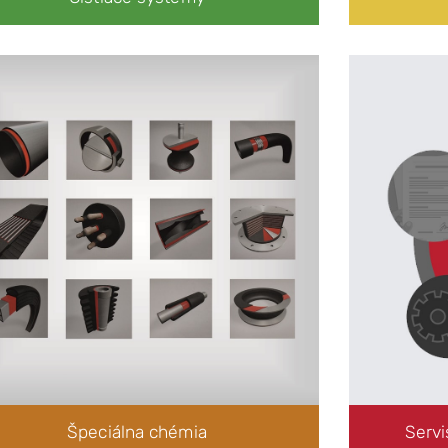
Adhezíva
Adhezíva pre výrobu Gumo-kovov
Čiernenie pri izbovej teplote
Čiernenie ocele a liatiny
Špeciálna chémia
Servi