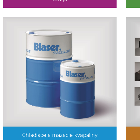
Chladiace a mazacie kvapaliny
Vaše výhody
Ako postupujeme
Naše riešenie
Chladiace a mazacie kvapaliny