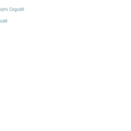
ojmi Cogsdill
dill