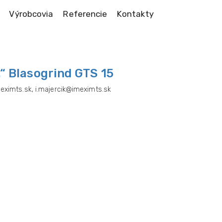
Výrobcovia
Referencie
Kontakty
.“ Blasogrind GTS 15
meximts.sk, i.majercik@imeximts.sk