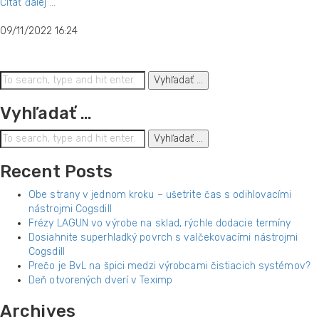
Čítať ďalej ...
09/11/2022 16:24
Vyhľadať ...
Vyhľadať …
Vyhľadať ...
Recent Posts
Obe strany v jednom kroku – ušetrite čas s odihlovacími
nástrojmi Cogsdill
Frézy LAGUN vo výrobe na sklad, rýchle dodacie termíny
Dosiahnite superhladký povrch s valčekovacími nástrojmi
Cogsdill
Prečo je BvL na špici medzi výrobcami čistiacich systémov?
Deň otvorených dverí v Teximp
Archives