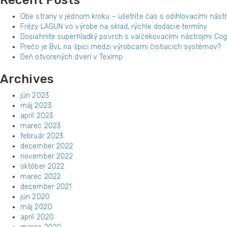
Recent Posts
Obe strany v jednom kroku – ušetrite čas s odihlovacími nástr
Frézy LAGUN vo výrobe na sklad, rýchle dodacie termíny
Dosiahnite superhladký povrch s valčekovacími nástrojmi Cogs
Prečo je BvL na špici medzi výrobcami čistiacich systémov?
Deň otvorených dverí v Teximp
Archives
jún 2023
máj 2023
apríl 2023
marec 2023
február 2023
december 2022
november 2022
október 2022
marec 2022
december 2021
jún 2020
máj 2020
apríl 2020