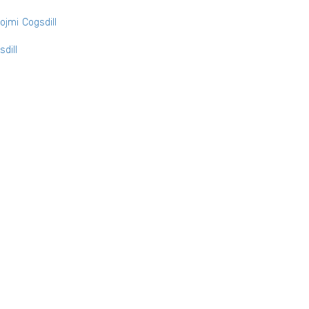
ojmi Cogsdill
dill